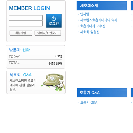
63명
445618명